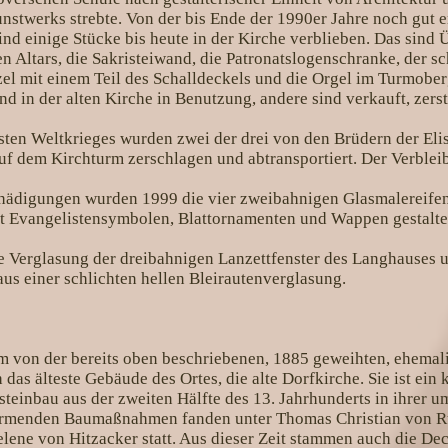
nstwerks strebte. Von der bis Ende der 1990er Jahre noch gut 
ind einige Stücke bis heute in der Kirche verblieben. Das sind 
n Altars, die Sakristeiwand, die Patronatslogenschranke, der s
zel mit einem Teil des Schalldeckels und die Orgel im Turmober
ind in der alten Kirche in Benutzung, andere sind verkauft, zers
sten Weltkrieges wurden zwei der drei von den Brüdern der Eli
uf dem Kirchturm zerschlagen und abtransportiert. Der Verbleib
hädigungen wurden 1999 die vier zweibahnigen Glasmalereifen
t Evangelistensymbolen, Blattornamenten und Wappen gestaltet
rte Verglasung der dreibahnigen Lanzettfenster des Langhauses 
us einer schlichten hellen Bleirautenverglasung.
 m von der bereits oben beschriebenen, 1885 geweihten, ehemal
h das älteste Gebäude des Ortes, die alte Dorfkirche. Sie ist ein k
teinbau aus der zweiten Hälfte des 13. Jahrhunderts in ihrer u
ormenden Baumaßnahmen fanden unter Thomas Christian von Ru
elene von Hitzacker statt. Aus dieser Zeit stammen auch die De