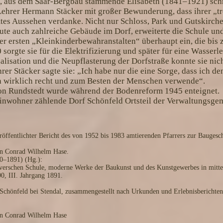
 aus dem Saar-Bergbau stammende Elisabeth (1841–1921) schr
ehrer Hermann Stäcker mit großer Bewunderung, dass ihrer „t
tes Aussehen verdanke. Nicht nur Schloss, Park und Gutskirche 
ute auch zahlreiche Gebäude im Dorf, erweiterte die Schule und
er ersten „Kleinkinderbewahranstalten“ überhaupt ein, die bis
 sorgte sie für die Elektrifizierung und später für eine Wasser
alisation und die Neupflasterung der Dorfstraße konnte sie nic
rer Stäcker sagte sie: „Ich habe nur die eine Sorge, dass ich d
h wirklich recht und zum Besten der Menschen verwende“.
von Rundstedt wurde während der Bodenreform 1945 enteignet.
 Einwohner zählende Dorf Schönfeld Ortsteil der Verwaltungsge
öffentlichter Bericht des von 1952 bis 1983 amtierenden Pfarrers zur Baugesch
on Conrad Wilhelm Hase.
0–1891) (Hg.):
verschen Schule, moderne Werke der Baukunst und des Kunstgewerbes in mittela
0, III. Jahrgang 1891.
Schönfeld bei Stendal, zusammengestellt nach Urkunden und Erlebnisberichten
on Conrad Wilhelm Hase