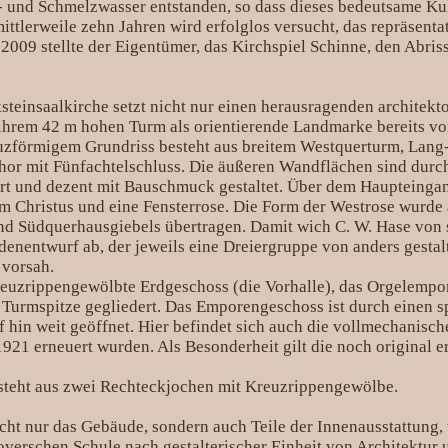
 und Schmelzwasser entstanden, so dass dieses bedeutsame Ku
 mittlerweile zehn Jahren wird erfolglos versucht, das repräsent
2009 stellte der Eigentümer, das Kirchspiel Schinne, den Abris
steinsaalkirche setzt nicht nur einen herausragenden architek
 ihrem 42 m hohen Turm als orientierende Landmarke bereits vo
uzförmigem Grundriss besteht aus breitem Westquerturm, Lang
or mit Fünfachtelschluss. Die äußeren Wandflächen sind durc
rt und dezent mit Bauschmuck gestaltet. Über dem Haupteingan
 Christus und eine Fensterrose. Die Form der Westrose wurde 
nd Südquerhausgiebels übertragen. Damit wich C. W. Hase von
enentwurf ab, der jeweils eine Dreiergruppe von anders gestal
 vorsah.
kreuzrippengewölbte Erdgeschoss (die Vorhalle), das Orgelemp
Turmspitze gegliedert. Das Emporengeschoss ist durch einen s
hin weit geöffnet. Hier befindet sich auch die vollmechanisch
1921 erneuert wurden. Als Besonderheit gilt die noch original e
steht aus zwei Rechteckjochen mit Kreuzrippengewölbe.
cht nur das Gebäude, sondern auch Teile der Innenausstattung, 
verschen Schule nach gestalterischer Einheit von Architektur 