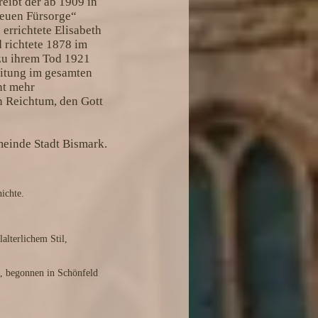
eibt der ab 1909 in
reuen Fürsorge“
errichtete Elisabeth
 richtete 1878 im
 zu ihrem Tod 1921
leitung im gesamten
ht mehr
en Reichtum, den Gott
meinde Stadt Bismark.
ichte.
lterlichem Stil,
, begonnen in Schönfeld