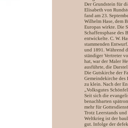
Der Grundstein für di
Elisabeth von Rundst
fand am 23. Septembe
Wilhelm Hase, dem Be
Europas wirkte. Die S
Schaffensphase des Ba
entwickelte. C. W. Ha
stammenden Entwurf. 
und 1891. Während de
ständiger Vertreter v
hat, war der Maler H
ausführte, die Darst
Die Gutskirche der Fa
Gemeindekirche des D
zu klein. Nach der E
„Volksgutes Schönfel
Seit sich die evangel
benachbarten spätroma
mehr für Gottesdienst
Trotz Leerstands und
Weltkrieg ist der ba
gut. Infolge der def