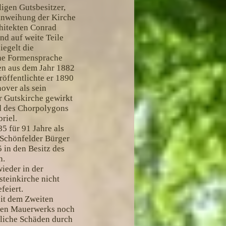
igen Gutsbesitzer,
Einweihung der Kirche
chitekten Conrad
d auf weite Teile
iegelt die
sche Formensprache
nen aus dem Jahr 1882
öffentlichte er 1890
over als sein
er Gutskirche gewirkt
d des Chorpolygons
riel.
5 für 91 Jahre als
 Schönfelder Bürger
 in den Besitz des
n.
wieder in der
steinkirche nicht
feiert.
eit dem Zweiten
nden Mauerwerks noch
bliche Schäden durch