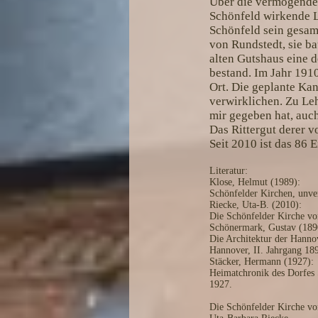
Über die vermögende,
Schönfeld wirkende L
Schönfeld sein gesam
von Rundstedt, sie ba
alten Gutshaus eine d
bestand. Im Jahr 1910
Ort. Die geplante Kan
verwirklichen. Zu Leh
mir gegeben hat, auc
Das Rittergut derer 
Seit 2010 ist das 86
Literatur:
Klose, Helmut (1989):
Schönfelder Kirchen, unver
Riecke, Uta-B. (2010):
Die Schönfelder Kirche v
Schönermark, Gustav (189
Die Architektur der Hanno
Hannover, II. Jahrgang 189
Stäcker, Hermann (1927):
Heimatchronik des Dorfes 
1927.
Die Schönfelder Kirche v