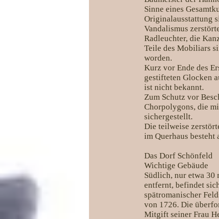
Sinne eines Gesamtku
Originalausstattung s
Vandalismus zerstörte
Radleuchter, die Kan
Teile des Mobiliars s
worden.
Kurz vor Ende des Er
gestifteten Glocken a
ist nicht bekannt.
Zum Schutz vor Besc
Chorpolygons, die mi
sichergestellt.
Die teilweise zerstö
im Querhaus besteht a
Das Dorf Schönfeld
Wichtige Gebäude
Südlich, nur etwa 30
entfernt, befindet sic
spätromanischer Felds
von 1726. Die überf
Mitgift seiner Frau H