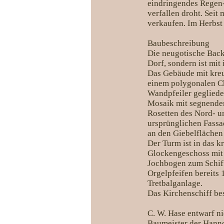
eindringendes Regen-
verfallen droht. Seit
verkaufen. Im Herbst 
Baubeschreibung
Die neugotische Back
Dorf, sondern ist mit
Das Gebäude mit kre
einem polygonalen Ch
Wandpfeiler gegliede
Mosaik mit segnendem
Rosetten des Nord- u
ursprünglichen Fassad
an den Giebelflächen
Der Turm ist in das 
Glockengeschoss mit 
Jochbogen zum Schiff 
Orgelpfeifen bereits 
Tretbalganlage.
Das Kirchenschiff be
C. W. Hase entwarf ni
Baumeister der Hanno