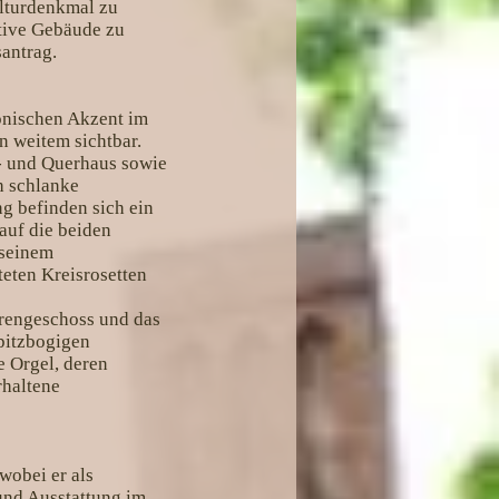
lturdenkmal zu
ative Gebäude zu
santrag.
tonischen Akzent im
n weitem sichtbar.
- und Querhaus sowie
h schlanke
g befinden sich ein
auf die beiden
 seinem
teten Kreisrosetten
orengeschoss und das
pitzbogigen
e Orgel, deren
rhaltene
wobei er als
und Ausstattung im