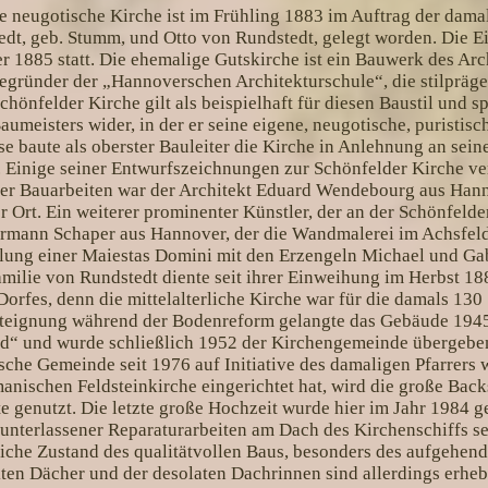
e neugotische Kirche ist im Frühling 1883 im Auftrag der damal
edt, geb. Stumm, und Otto von Rundstedt, gelegt worden. Die 
r 1885 statt. Die ehemalige Gutskirche ist ein Bauwerk des Ar
gründer der „Hannoverschen Architekturschule“, die stilprägen
chönfelder Kirche gilt als beispielhaft für diesen Baustil und sp
umeisters wider, in der er seine eigene, neugotische, puristi
se baute als oberster Bauleiter die Kirche in Anlehnung an sei
Einige seiner Entwurfszeichnungen zur Schönfelder Kirche ver
r Bauarbeiten war der Architekt Eduard Wendebourg aus Hann
or Ort. Ein weiterer prominenter Künstler, der an der Schönfeld
ermann Schaper aus Hannover, der die Wandmalerei im Achsfel
ellung einer Maiestas Domini mit den Erzengeln Michael und Gab
milie von Rundstedt diente seit ihrer Einweihung im Herbst 188
orfes, denn die mittelalterliche Kirche war für die damals 130
nteignung während der Bodenreform gelangte das Gebäude 1945
d“ und wurde schließlich 1952 der Kirchengemeinde übergebe
ische Gemeinde seit 1976 auf Initiative des damaligen Pfarrers 
nischen Feldsteinkirche eingerichtet hat, wird die große Back
e genutzt. Die letzte große Hochzeit wurde hier im Jahr 1984 ge
 unterlassener Reparaturarbeiten am Dach des Kirchenschiffs s
uliche Zustand des qualitätvollen Baus, besonders des aufgehe
ekten Dächer und der desolaten Dachrinnen sind allerdings erhe