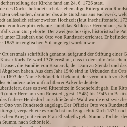
erherstellung der Kirche fand am 24. 6. 1726 statt.
e des Dorfes befindet sich das ehemalige Rittergut von Rundst
zten Gebäuden, darunter das alte Gutshaus aus Fachwerk, we
dt anlässlich seiner zweiten Hochzeit (laut Inschriftentafel 173
rie von Itzenplitz erbaute – und das Schloss / Herrenhaus, welc
falls zum Gut gehörte. Der zweigeschossige, historistische P
t) unter Elisabeth und Otto von Rundstedt errichtet. Er befindet
er 1885 im englischen Stil angelegt worden war.
 Ort erstmals schriftlich genannt, aufgrund der Stiftung einer G
Kaiser Karls IV. wird 1376 erwähnt, dass in dem altmärkischen
l Duser, die Familie von Bismarck, der Dom zu Stendal und das
nd Abgaben haben. Aus dem Jahr 1540 sind in Urkunden die Ort
in 1693 der Name Schönefeldt bekannt, der vermutlich von Sch
des Schadens oder unfruchtbarer Acker bedeutete.
überliefert, dass es zwei Rittersitze in Schonefeldt gab. Ein Rit
9 (unter Hermann von Ronstedt, gest. 1548) bis 1945 im Besitz
 das frühere Heidedorf umschließende Wald wurde erst zwisch
er Otto von Rundstedt angelegt. Der Offizier Otto von Rundste
ttergut, verpachtete es zunächst und zog schließlich 1871 nac
schen Krieg mit seiner Frau Elisabeth, geb. Stumm, Tochter de
on Stumm, nach Schönfeld.