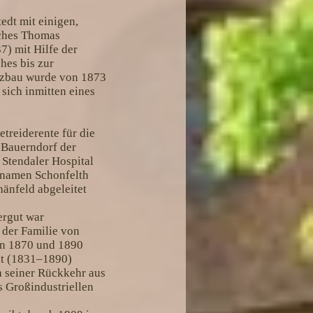
edt mit einigen,
lches Thomas
7) mit Hilfe der
hes bis zur
utzbau wurde von 1873
 sich inmitten eines
etreiderente für die
 Bauerndorf der
 Stendaler Hospital
snamen Schonfelth
änfeld abgeleitet
tergut war
 der Familie von
en 1870 und 1890
dt (1831–1890)
h seiner Rückkehr aus
s Großindustriellen