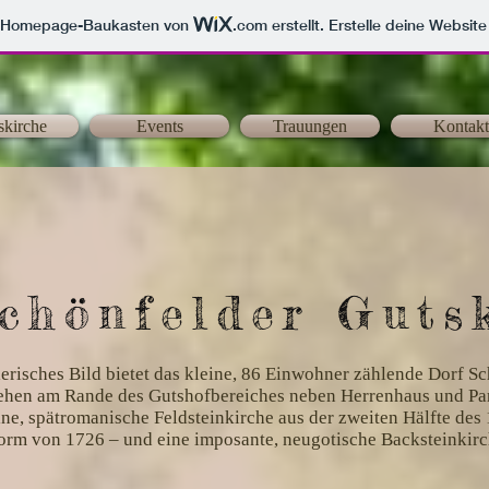
m Homepage-Baukasten von
.com
erstellt. Erstelle deine Websit
skirche
Events
Trauungen
Kontakt
chönfelder Guts
lerisches Bild bietet das kleine, 86 Einwohner zählende Dorf Sc
tehen am Rande des Gutshofbereiches neben Herrenhaus und Pa
ine, spätromanische Feldsteinkirche aus der zweiten Hälfte des 
Form von 1726 – und eine imposante, neugotische Backsteinkirc