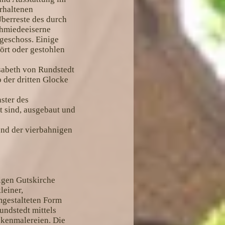
erhaltenen
Überreste des durch
chmiedeeiserne
geschoss. Einige
tört oder gestohlen
sabeth von Rundstedt
 der dritten Glocke
ster des
 sind, ausgebaut und
und der vierbahnigen
igen Gutskirche
leiner,
mgestalteten Form
ndstedt mittels
ckenmalereien. Die