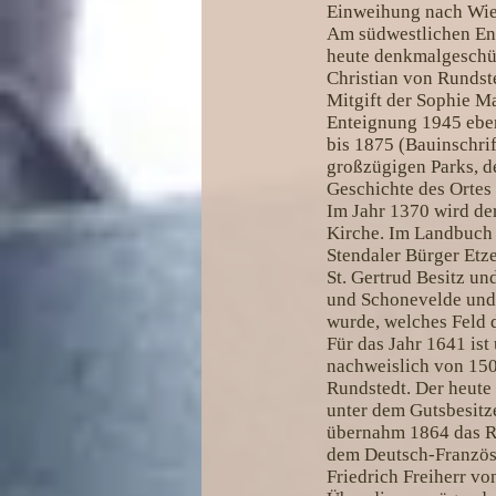
Einweihung nach Wied
Am südwestlichen End
heute denkmalgeschüt
Christian von Rundste
Mitgift der Sophie Ma
Enteignung 1945 eben
bis 1875 (Bauinschrif
großzügigen Parks, d
Geschichte des Ortes
Im Jahr 1370 wird der
Kirche. Im Landbuch 
Stendaler Bürger Etze
St. Gertrud Besitz u
und Schonevelde und 
wurde, welches Feld 
Für das Jahr 1641 ist 
nachweislich von 150
Rundstedt. Der heute
unter dem Gutsbesitz
übernahm 1864 das Ri
dem Deutsch-Französi
Friedrich Freiherr v