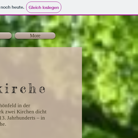
e noch heute.
Gleich loslegen
More
kirche
hönfeld in der
rk zwei Kirchen dicht
13. Jahrhunderts – in
he.