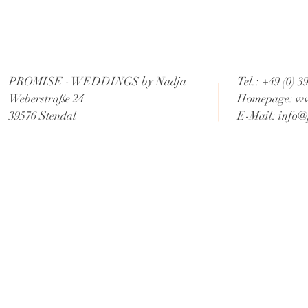
PROMISE - WEDDINGS by Nadja
Tel.: +49 (0) 
Weberstraße 24
Homepage:
ww
39576 Stendal
E-Mail:
info@